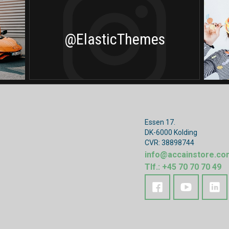
@ElasticThemes
Essen 17.
DK-6000 Kolding
CVR: 38898744
info@accainstore.co
Tlf.: +45 70 70 70 49