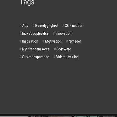
//
Tags
#
App
#
Bæredygtighed
#
CO2 neutral
#
Indkøbsoplevelse
#
Innovation
#
Inspiration
#
Motivation
#
Nyheder
#
Nyt fra team Acca
#
Software
#
Strømbesparende
#
Videreudvikling